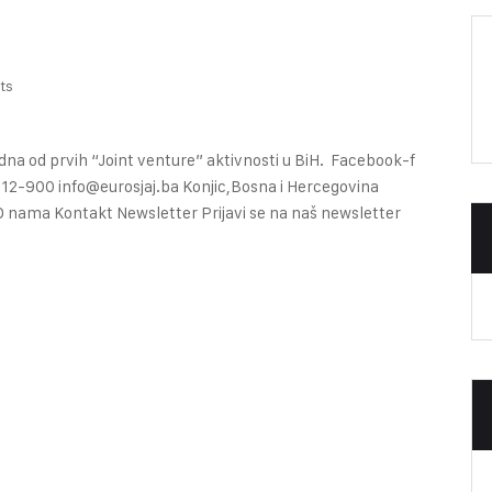
ts
edna od prvih “Joint venture” aktivnosti u BiH. Facebook-f
712-900 info@eurosjaj.ba Konjic,Bosna i Hercegovina
i O nama Kontakt Newsletter Prijavi se na naš newsletter