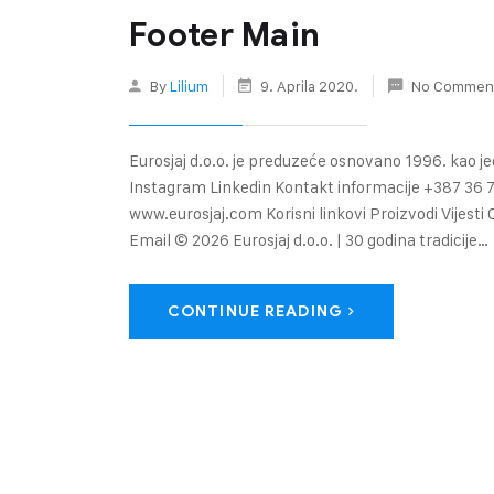
Footer Main
By
Lilium
9. Aprila 2020.
No Commen
Eurosjaj d.o.o. je preduzeće osnovano 1996. kao j
Instagram Linkedin Kontakt informacije +387 36 
www.eurosjaj.com Korisni linkovi Proizvodi Vijest
Email © 2026 Eurosjaj d.o.o. | 30 godina tradicije…
CONTINUE READING