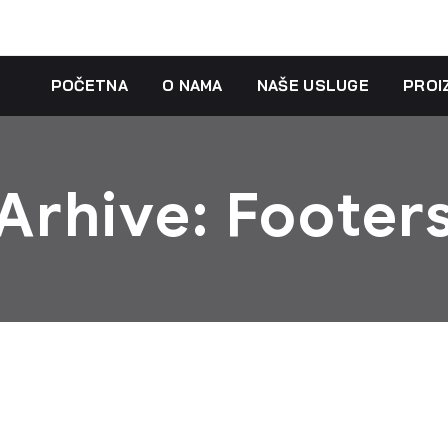
POČETNA
O NAMA
NAŠE USLUGE
PROI
Arhive:
Footer