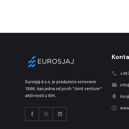
Konta
+387
Eurosjaj d.o.o. je preduzeće osnovano
info
1996. kao jedna od prvih “Joint venture”
aktivnosti u BiH.
Konj
www.